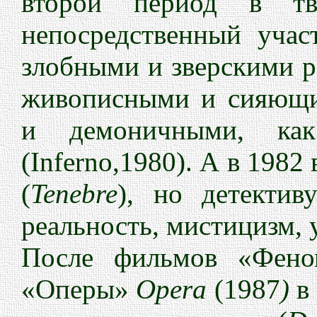
второй период в тво
непосредственный уча
злобными и зверскими р
живописными и сияющи
и демоничными, ка
(Inferno,1980). А в 1982
(
Tenebre
), но детектив
реальность, мистицизм, у
После фильмов «Фен
«Оперы»
Opera
(1987
)
в 