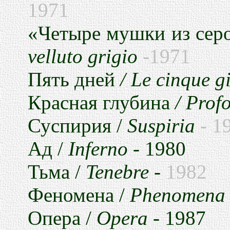
1971
«
Четыре
мушки
из
сер
velluto grigio
-1971
Пять
дней
/ Le cinque g
Красная
глубина
/ Prof
Суспирия
/
Suspiria
- 1
Ад
/
Inferno
- 1980
Тьма
/
Tenebre -
1982
Феномена
/
Phenomen
Опера
/
Opera
- 1987