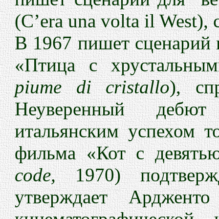
(C’era una volta il West)
В 1967 пишет сценарий 
«Птица с хрустальным
piume di cristallo
), сп
Неуверенный дебю
итальянским успехом т
фильма «Кот с девятью
code,
1970) подтверж
утверждает Ардженто
кинематографической