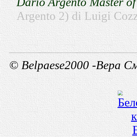
Dario Argento Master of
Argento 2) di Luigi Cozz
© Belpaese2000 -Вера С