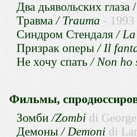
Два
дьявольских
глаза
/
Травма
/ Trauma
- 1993
Синдром
Стендаля
/ La
Призрак
оперы
/ Il fan
Не хочу спать
/ Non ho 
Фильмы, спродюссиров
Зомби
/Zombi
di George
Демоны
/ Demoni
di La