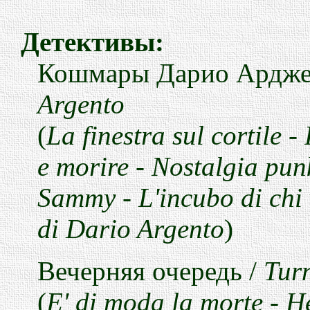
Детективы
:
Кошмары
Дарио
Ардже
Argento
(
La finestra sul cortile
-
e morire
-
Nostalgia pun
Sammy
-
L'incubo di chi
di Dario Argento
)
Вечерняя
очередь
/
Turn
(
E' di moda la morte
-
H