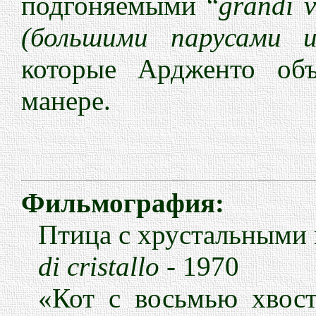
подгоняемыми “
grandi v
(большими парусами и
которые Ардженто об
манере.
Фильмография:
Птица с хрустальными
di cristallo
- 1970
«
Кот
с
восьмью
хвос