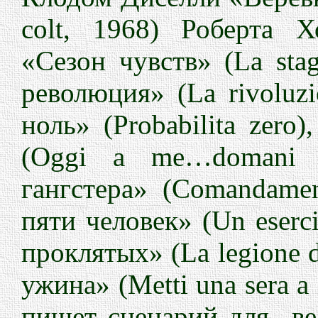
colt, 1968) Роберта Х
«Сезон чувств» (La stag
революция» (La rivoluzi
ноль» (Probabilita zero
(Oggi a me…domani a
гангстера» (Comandamen
пяти человек» (Un eserci
проклятых» (La legione d
ужина» (Metti una sera a
пишет сценарий для
в