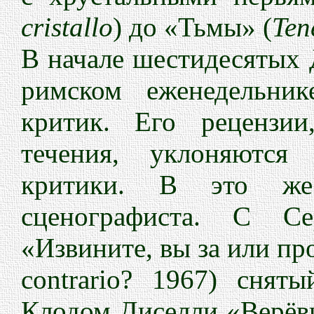
cristallo
) до «Тьмы» (
Ten
В начале шестидесятых 
римском еженедельник
критик. Его рецензи
течения, уклоняются
критики. В это же
сценографиста. С 
«Извините, вы за или п
contrario?
1967) сняты
Клодом Диселли «Верёвк