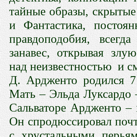
тайные образы, скрытые
и Фантастика, постоян
правдоподобия, всегд
занавес, открывая злу
над неизвестностью
и с
Д. Ардженто родился 7
Мать – Эльда Луксардо 
Сальваторе Ардженто – 
Он спродюссировал почт
с хрустальными перья