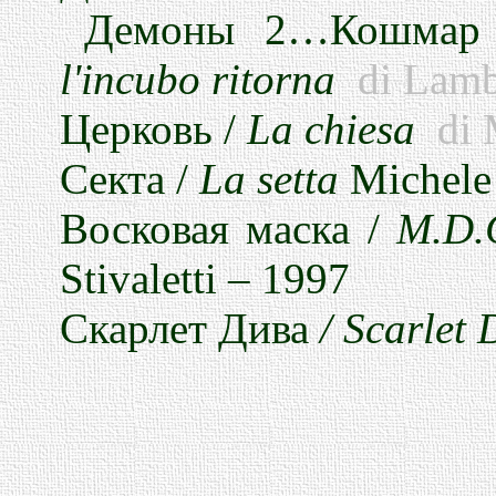
Демоны
2…
Кошмар
l'incubo ritorna
di Lamb
Церковь
/
La chiesa
di 
Секта
/
La setta
Michele 
Восковая
маска
/
M.D.
Stivaletti – 1997
Скарлет
Дива
/ Scarlet 