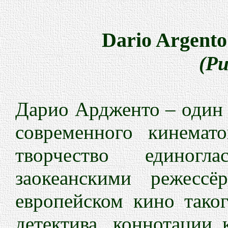
Dario Argento
(Ри
Дарио Ардженто – один 
современного кинемато
творчество единогл
заокеанскими режесс
европейском кино тако
детектива, коннотации 