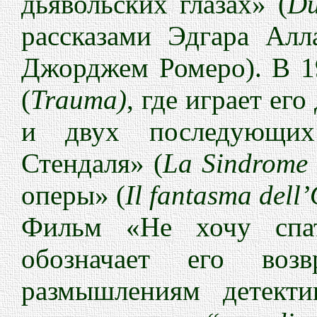
дьявольских глазах» (
Du
рассказами Эдгара Алл
Джорджем Ромеро). В 1
(
Trauma)
, где играет ег
и двух последующих
Стендаля» (
La Sindrome 
оперы» (
Il fantasma dell
Фильм «Не хочу спа
обозначает его во
размышлениям детекти