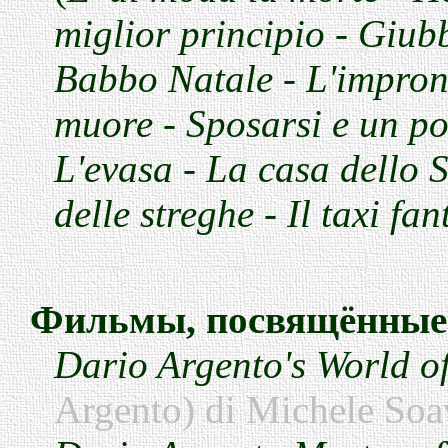
miglior principio
-
Giubb
Babbo Natale
-
L'impron
muore
-
Sposarsi e un po
L'evasa
-
La casa dello S
delle streghe
-
Il taxi fa
Фильмы, посвящённые
Dario Argento's World o
Argento) di Michele Soa