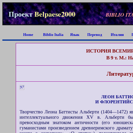
Проект
Belpaese2000
BIBLIO IT
Home
Biblio Italia
Язык
Перевод
Италия
ИСТОРИЯ ВСЕМИ
В 9 т. М.: Н
Литерату
97
ЛЕОН БАТТИ
И ФЛОРЕНТИЙ
Творчество Леона Баттисты Альберти (1404—1472) я
интеллектуального движения XV в. Альберти бы
превосходным знатоком античности (его юношеск
гуманистами произведением древнеримского драматур