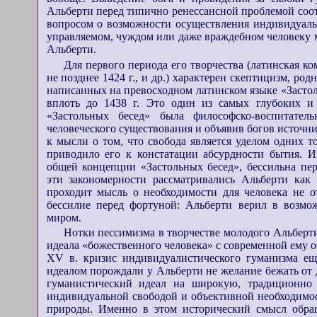
Альберти перед типично ренессансной проблемой соотно
вопросом о возможности осуществления индивидуаль
управляемом, чуждом или даже враждебном человеку 
Альберти.
Для первого периода его творчества (латинская ко
не позднее 1424 г., и др.) характерен скептицизм, ро
написанных на превосходном латинском языке «Застоль
вплоть до 1438 г. Это один из самых глубоких и
«Застольных бесед» была философско-воспитате
человеческого существования и объявив богов источн
к мысли о том, что свобода является уделом одних т
приводило его к констатации абсурдности бытия. Инд
общей концепции «Застольных бесед», бессильна пе
эти закономерности рассматривались Альберти как
проходит мысль о необходимости для человека не от
бессилие перед фортуной: Альберти верил в возмо
миром.
Нотки пессимизма в творчестве молодого Альберти
идеала «божественного человека» с современной ему о
XV в. кризис индивидуалистического гуманизма ещ
идеалом порождали у Альберти не желание бежать от 
гуманистический идеал на широкую, традиционно
индивидуальной свободой и объективной необходимос
природы. Именно в этом исторический смысл обра