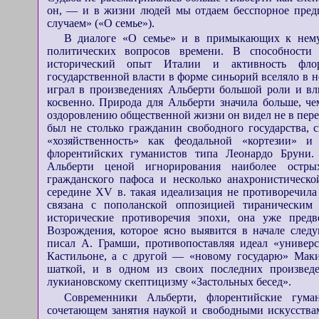
он, — и в жизни людей мы отдаем бесспорное предп
случаем» («О семье»).
В диалоге «О семье» и в примыкающих к нему 
политических вопросов времени. В способности 
исторический опыт Италии и активность флор
государственной власти в форме синьорий вселяло в н
играл в произведениях Альберти большой роли и вл
косвенно. Природа для Альберти значила больше, чем
оздоровлению общественной жизни он видел не в перес
был не столько гражданин свободного государства, 
«хозяйственность» как феодальной «кортезии» и
флорентийских гуманистов типа Леонардо Бруни. 
Альберти ценой игнорирования наиболее острых
гражданского пафоса и несколько анахронистическ
середине XV в. такая идеализация не противоречила
связана с пополанской оппозицией тираническим
исторические противоречия эпохи, она уже предв
Возрождения, которое ясно выявится в начале след
писал А. Грамши, противопоставляя идеал «универс
Кастильоне, а с другой — «новому государю» Макиа
шаткой, и в одном из своих последних произведе
лукиановскому скептицизму «Застольных бесед».
Современники Альберти, флорентийские гума
сочетающем занятия наукой и свободными искусства