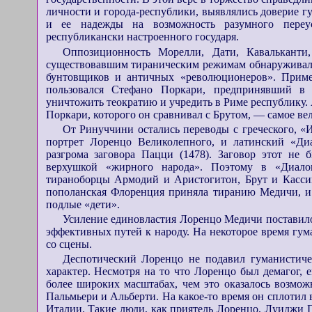
личности и города-республики, выявлялись доверие г
и ее надежды на возможность разумного переу
республикански настроенного государя.
Оппозиционность Морелли, Дати, Кавалькант
существовавшим тираническим режимам обнаруживалас
бунтовщиков и античных «революционеров». Примеч
пользовался Стефано Поркари, предпринявший в 
уничтожить теократию и учредить в Риме республику.
Поркари, которого он сравнивал с Брутом, — самое вел
От Ринуччини остались переводы с греческого, «
портрет Лоренцо Великолепного, и латинский «Диа
разгрома заговора Пацци (1478). Заговор этот не
верхушкой «жирного народа». Поэтому в «Диало
тираноборцы Армодий и Аристогитон, Брут и Кассий,
пополанская Флоренция приняла тиранию Медичи, и
подлые «дети».
Усиление единовластия Лоренцо Медичи поставило
эффективных путей к народу. На некоторое время гу
со сцены.
Деспотический Лоренцо не подавил гуманистич
характер. Несмотря на то что Лоренцо был демагог, 
более широких масштабах, чем это оказалось возмо
Пальмьери и Альберти. На какое-то время он сплотил
Италии. Такие люди, как приятель Лоренцо, Луиджи 