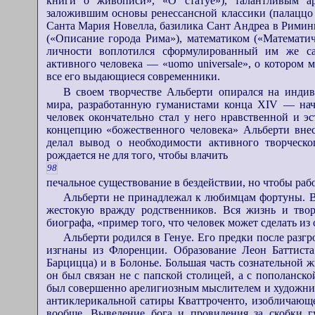
книги о живописи», «О статуе»), талантливым а
заложившим основы ренессансной классики (палаццо
Санта Мария Новелла, базилика Сант Андреа в Римини
(«Описание города Рима»), математиком («Математич
личности воплотился сформулированный им же са
активного человека — «uomo universale», о котором 
все его выдающиеся современники.
В своем творчестве Альберти опирался на инди
мира, разработанную гуманистами конца XIV — нач
человек окончательно стал у него нравственной и э
концепцию «божественного человека» Альберти внес
делал вывод о необходимости активного творческ
рождается не для того, чтобы влачить
98
печальное существование в бездействии, но чтобы раб
Альберти не принадлежал к любимцам фортуны. В 
жестокую вражду родственников. Вся жизнь и твор
биографа, «пример того, что человек может сделать из с
Альберти родился в Генуе. Его предки после разг
изгнаны из Флоренции. Образование Леон Баттиста
Барцицца) и в Болонье. Большая часть сознательной 
он был связан не с папской столицей, а с пополанск
был совершенно арелигиозным мыслителем и художник
антиклерикальной сатиры Кваттроченто, изобличающе
вообще. Выведение бога и провидения за скобки г