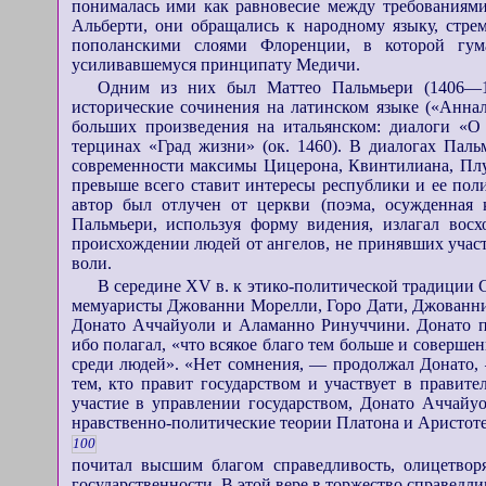
понималась ими как равновесие между требованиями
Альберти, они обращались к народному языку, стрем
пополанскими слоями Флоренции, в которой гум
усиливавшемуся принципату Медичи.
Одним из них был Маттео Пальмьери (1406—14
исторические сочинения на латинском языке («Анна
больших произведения на итальянском: диалоги «О
терцинах «Град жизни» (ок. 1460). В диалогах Пал
современности максимы Цицерона, Квинтилиана, Плут
превыше всего ставит интересы республики и ее поли
автор был отлучен от церкви (поэма, осужденная к
Пальмьери, используя форму видения, излагал восх
происхождении людей от ангелов, не принявших участи
воли.
В середине XV в. к этико-политической традиции
мемуаристы Джованни Морелли, Горо Дати, Джованни 
Донато Аччайуоли и Аламанно Ринуччини. Донато пе
ибо полагал, «что всякое благо тем больше и соверше
среди людей». «Нет сомнения, — продолжал Донато, 
тем, кто правит государством и участвует в правите
участие в управлении государством, Донато Аччайу
нравственно-политические теории Платона и Аристоте
100
почитал высшим благом справедливость, олицетвор
государственности. В этой вере в торжество справед