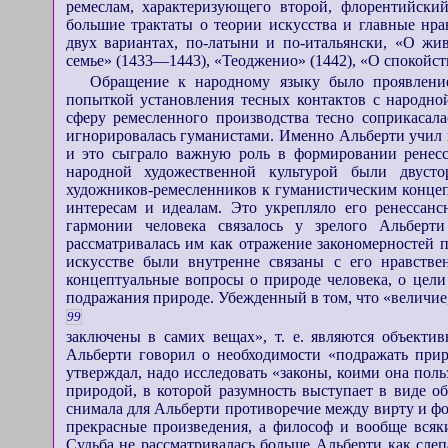
ремеслам, характеризующего второй, флорентийски
большие трактаты о теории искусства и главные нра
двух вариантах, по-латыни и по-итальянски, «О жив
семье» (1433—1443), «Теодженио» (1442), «О спокойст
Обращение к народному языку было проявлени
попыткой установления тесных контактов с народной
сферу ремесленного производства тесно соприкасала
игнорировалась гуманистами. Именно Альберти учил 
и это сыграло важную роль в формировании ренесса
народной художественной культурой были двуст
художников-ремесленников к гуманистическим концеп
интересам и идеалам. Это укрепляло его ренессанс
гармонии человека связалось у зрелого Альберти
рассматривалась им как отражение закономерностей 
искусстве были внутренне связаны с его нравств
концептуальные вопросы о природе человека, о цели 
подражания природе. Убежденный в том, что «величие,
99
заключены в самих вещах», т. е. являются объекти
Альберти говорил о необходимости «подражать прир
утверждал, надо исследовать «законы, коими она поль
природой, в которой разумность выступает в виде о
снимала для Альберти противоречие между вирту и фо
прекрасные произведения, а философ и вообще всяки
Судьба не рассматривалась больше Альберти как слеп