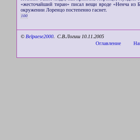
«жесточайший тиран» писал вещи вроде «Ненча из Б
окружении Лоренцо постепенно гаснет.
100
©
Belpaese2000
.
С.В.Логиш 1
0
.
1
1
.200
5
Оглавление
На