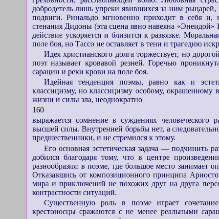
добродетель лишь упреки явившихся за ним рыцарей,
подвиги. Ринальдо мгновенно приходит в себя и,
стенания Дидоны (эта сцена явно навеяна «Энеидой» В
действие ускоряется и близится к развязке. Моральн
поле боя, но Тассо не оставляет в тени и трагедию и
Идея христианского долга торжествует, но дорогой
поэт называет кровавой резней. Горечью проникнут
сарацин и реки крови на поле боя.
Идейная тенденция поэмы, равно как и эстет
классицизму, но классицизму особому, окрашенному в
жизни и силы зла, неоднократно
160
выражается сомнение в суждениях человеческого ра
высшей силы. Внутренней борьбы нет, а следовательно,
предшественники, и не стремился к этому.
Его основная эстетическая задача — подчинить р
добился благодаря тому, что в центре произведени
разнообразия: в поэме, где большое место занимает о
Отказавшись от композиционного принципа Ариосто,
мира и приключений не похожих друг на друга персо
контрастности ситуаций.
Существенную роль в поэме играет сочетание
крестоносцы сражаются с не менее реальными сара