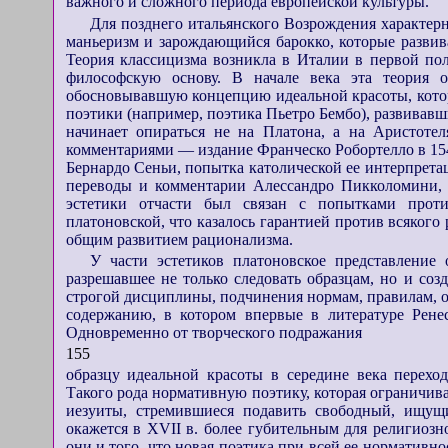
важного и сложного периода европейской культуры.
Для позднего итальянского Возрождения характерн
маньеризм и зарождающийся барокко, которые развив
Теория классицизма возникла в Италии в первой по
философскую основу. В начале века эта теория 
обосновывавшую концепцию идеальной красоты, котор
поэтики (например, поэтика Пьетро Бембо), развивавш
начинает опираться не на Платона, а на Аристоте
комментариями — издание Франческо Робортелло в 1548
Бернардо Сеньи, попытка католической ее интерпрета
переводы и комментарии Алессандро Пикколомини, Л
эстетики отчасти был связан с попытками проти
платоновской, что казалось гарантией против всякого
общим развитием рационализма.
У части эстетиков платоновское представление 
разрешавшее не только следовать образцам, но и соз
строгой дисциплины, подчинения нормам, правилам, от
содержанию, в котором впервые в литературе Ренес
Одновременно от творческого подражания
155
образцу идеальной красоты в середине века перехо
Такого рода нормативную поэтику, которая ограничив
иезуиты, стремившиеся подавить свободный, ищущ
окажется в XVII в. более губительным для религиоз
они и того, что новая поэтика при всей ее нормативн