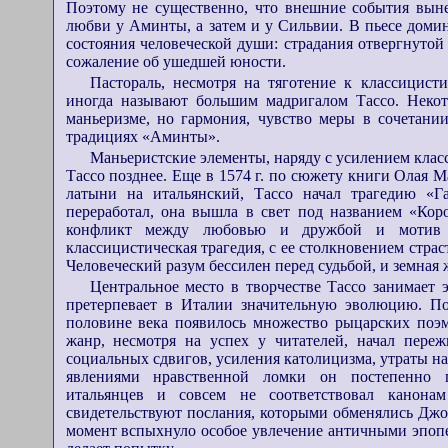
Поэтому не существенно, что внешние события вын
любви у Аминты, а затем и у Сильвии. В пьесе домин
состояния человеческой души: страдания отвергнутой
сожаление об ушедшей юности.
Пастораль, несмотря на тяготение к классицисти
иногда называют большим мадригалом Тассо. Некот
маньеризме, но гармония, чувство меры в сочетани
традициях «Аминты».
Маньеристские элементы, наряду с усилением клас
Тассо позднее. Еще в 1574 г. по сюжету книги Олая М
латыни на итальянский, Тассо начал трагедию «Г
переработал, она вышла в свет под названием «Кор
конфликт между любовью и дружбой и мотив к
классицистическая трагедия, с ее столкновением страс
Человеческий разум бессилен перед судьбой, и земная 
Центральное место в творчестве Тассо занимает 
претерпевает в Италии значительную эволюцию. По
половине века появилось множество рыцарских поэм 
жанр, несмотря на успех у читателей, начал пере
социальных сдвигов, усиления католицизма, утраты н
явлениями нравственной ломки он постепенно п
итальянцев и совсем не соответствовал канонам
свидетельствуют послания, которыми обменялись Джов
момент вспыхнуло особое увлечение античными эпоп