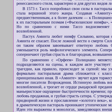
ренессансного стиля, характерно и для других видов л
В 1573 г. Тассо попробовал свои силы в пасторал
стала вершиной этого жанра. Создавая «Аминту
предшественникам, а к более далеким — к Полициано 
к их пасторальным поэмам («Фьезоланские нимфы», 
Но по сравнению с ними Тассо видоизменяет 
возлюбленной.
Пастух Аминта любит нимфу Сильвию, которая от
Аминта ее спасает. После ложной вести о смерти Си
он таким образом завоевывает ответную любовь 
уменьшается роль мифологического элемента. Сопер
соперничают грубая страсть и благородная, возвышенн
По сравнению с «Орфеем» Полициано меняется
подразделяются на сцены, в каждом акте участвует
трагедии, как правило, происходит за сценой: мы у
формально пасторальная драма сближается с класс
принципиально иная. В «Аминте» звучит идея торжест
многие писатели Возрождения. Истинную любовь воп
возлюбленной, а трогает ее сердце рыцарской предан
маньеристское ощущение быстротечности времени; про
любовь продажная, и грубая страсть сатира. С утвер
придворной жизни и прославление «золотого века», ко
в драматическую пастораль проникают утопические м
Идеи эти выражены в монологах, замедляющих внешн