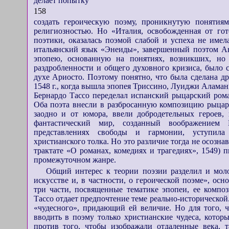
делает попытку
158
создать героическую поэму, проникнутую понятиям
религиозностью. Но «Италия, освобожденная от гот
поэтики, оказалась поэмой слабой и успеха не имел
итальянский язык «Энеиды», завершенный поэтом Ан
эпопею, основанную на понятиях, возникших, но
раздробленности и общего духовного кризиса, было 
духе Ариосто. Поэтому понятно, что была сделана д
1548 г., когда вышла эпопея Триссино, Луиджи Алама
Бернардо Тассо переделал испанский рыцарский ром
Оба поэта внесли в разбросанную композицию рыцарс
заодно и от юмора, ввели добродетельных героев,
фантастический мир, созданный воображением 
представлениях свободы и гармонии, уступила 
христианского толка. Но это различие тогда не осозна
трактате «О романах, комедиях и трагедиях», 1549) 
промежуточном жанре.
Общий интерес к теории поэзии разделил и мол
искусстве и, в частности, о героической поэме», ос
три части, посвященные тематике эпопеи, ее компо
Тассо отдает предпочтение теме реально-исторической
«чудесного», придающий ей величие. Но для того, 
вводить в поэму только христианские чудеса, котор
против того, чтобы изображали отдаленные века, т