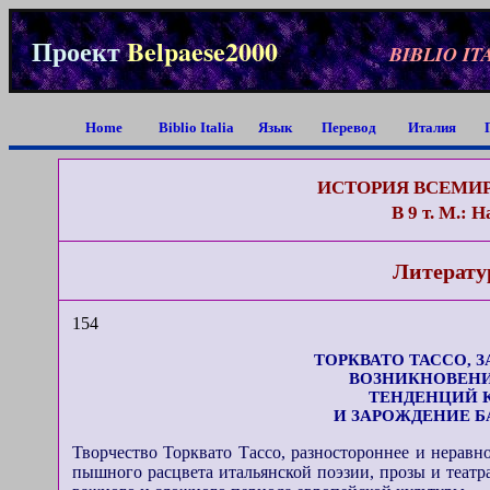
Проект
Belpaese2000
BIBLIO IT
Home
Biblio Italia
Язык
Перевод
Италия
ИСТОРИЯ ВСЕМИ
В 9 т. М.: Н
Литерату
154
ТОРКВАТО ТАССО, 
ВОЗНИКНОВЕНИ
ТЕНДЕНЦИЙ 
И ЗАРОЖДЕНИЕ Б
Творчество Торквато Тассо, разностороннее и неравно
пышного расцвета итальянской поэзии, прозы и теат