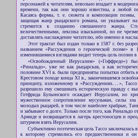
персонажей к читателям, невольно впадает в модерниз
времени, так как они хорошо известны, а любой п
Касаясь формы, т. е. сюжета и композиции поэмы, 
защищая жанр рыцарского романа, он указывает на 
стремится к созданию смешанного жанра. Ст
величественными, лексика изысканной, но не чрезм
доставлять наслаждение читателю, ибо именно в насла
Этот трактат был издан только в 1587 г. без раз
названием «Рассуждения о героической поэме» в 1
изменившимися взглядами видит теперь цель поэзии в
«Освобожденный Иерусалим» («Гоффредо») бы
«Ринальдо», уже не как рыцарская, а как историче
половине XVI в. были предприняты попытки отбить 
Крестовом походе конца XI в., закончившемся освоб
принципу, изложенному в «Рассуждениях
...
», Тасс
разрешило ему смешивать историческую правду с вы
Готфрида Бульонского осаждает Иерусалим, но хри
мужественное сопротивление мусульман, силы зла 
молодых рыцарей, в том числе наиболее храбрые, Тан
и забывают о долге. Только после того, как Ринальдо 
Армиде и возвращается в лагерь крестоносцев и прео
штурмом взять Иерусалим.
Субъективно поэтическая цель Тассо заключалась в
к которому стремились его предшественники и он