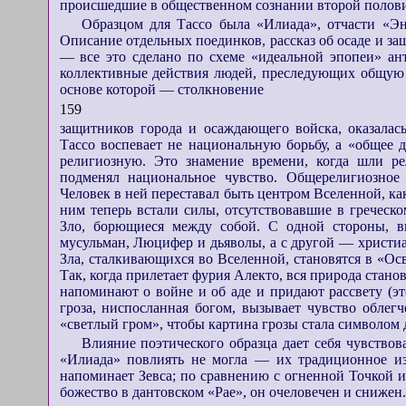
происшедшие в общественном сознании второй полови
Образцом для Тассо была «Илиада», отчасти «Эн
Описание отдельных поединков, рассказ об осаде и за
— все это сделано по схеме «идеальной эпопеи» ан
коллективные действия людей, преследующих общую ц
основе которой — столкновение
159
защитников города и осаждающего войска, оказалас
Тассо воспевает не национальную борьбу, а «общее де
религиозную. Это знамение времени, когда шли р
подменял национальное чувство. Общерелигиозное
Человек в ней переставал быть центром Вселенной, как
ним теперь встали силы, отсутствовавшие в греческо
Зло, борющиеся между собой. С одной стороны, вы
мусульман, Люцифер и дьяволы, а с другой — христиа
Зла, сталкивающихся во Вселенной, становятся в «
Так, когда прилетает фурия Алекто, вся природа стано
напоминают о войне и об аде и придают рассвету (э
гроза, ниспосланная богом, вызывает чувство облег
«светлый гром», чтобы картина грозы стала символом 
Влияние поэтического образца дает себя чувствова
«Илиада» повлиять не могла — их традиционное из
напоминает Зевса; по сравнению с огненной Точкой
божество в дантовском «Рае», он очеловечен и снижен.