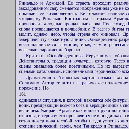
Ринальдо и Армидой. Ее страсть проходит разли
заколдованном саду сменяется изображением уже не 
покидает ее возлюбленный. Ее отчаяние изливает
уходящему Ринальдо. Контрастом к тирадам Армид
произносит холодные прощальные слова. После ухода 
снова превращается в волшебницу. В разгар битвы г
молит, однако, небо, чтобы стрела его миновала. 
завершает эту сюжетную линию. Одновременно разреш
восстанавливается гармония, иная, чем в ренессан
возвещает зарождение барокко.
Критики «Освобожденного Иерусалима» обращ
Действительно, традиции культуры, которую Тассо в
сцены оказались более поэтичными. Но их выразите
сценами батальными, исполненными героического аск
Драматичность батальных картин поэмы связан
Солимано. Автор ставит их в трагическое положение:
поражение. Но
161
одинаковая ситуация, в которой находятся обе фигур
воин, презирающий всякого бога и верящий лишь в сво
величием. Умирает Арганте как воин от руки достойно
отчизны, и героизм его проявляется не в поединках, а
готов пожертвовать собой, чтобы не допустить хрис
степени эпический герой, чем Танкредо и Ринальдо,