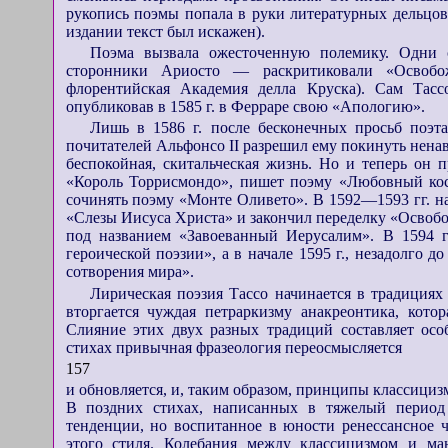
рукопись поэмы попала в руки литературных дельцов,
издании текст был искажен).
Поэма вызвала ожесточенную полемику. Одни 
сторонники Ариосто — раскритиковали «Освобож
флорентийская Академия делла Круска). Сам Тасс
опубликовав в 1585 г. в Ферраре свою «Апологию».
Лишь в 1586 г. после бесконечных просьб поэта
почитателей Альфонсо II разрешил ему покинуть нена
беспокойная, скитальческая жизнь. Но и теперь он п
«Король Торрисмондо», пишет поэму «Любовный кост
сочинять поэму «Монте Оливето». В 1592—1593 гг. 
«Слезы Иисуса Христа» и закончил переделку «Освобо
под названием «Завоеванный Иерусалим». В 1594 г
героической поэзии», а в начале 1595 г., незадолго 
сотворения мира».
Лирическая поэзия Тассо начинается в традициях
вторгается чуждая петраркизму анакреонтика, кото
Слияние этих двух разных традиций составляет осо
стихах привычная фразеология переосмысляется
157
и обновляется, и, таким образом, принципы классициз
В поздних стихах, написанных в тяжелый период
тенденции, но воспитанное в юности ренессансное ч
этого стиля. Колебания между классицизмом и м