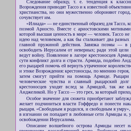
Следование образцу, т. е. тенденция к класс
Возрождения приводят Тассо и к известной объективн
христианства, но они мужественно обороняют город,
сочувствует им.
«Илиада» — не единственный образец для Тассо, к
поэмой Ариосто. Вместе с ариостовскими мотивами 
которой высшая ценность в мире — человек. Тассо не 
идею над человеком, а как бы сталкивает два разных
главной пружиной действия. Завязка поэмы — в 
освободить Иерусалим от неверных; ради этой цели 
ведут войну. Появление в лагере крестоносцев Арми
сути конфликт долга и страсти. Армида, подобно Анд
его рыцарей помочь ей вернуть утраченное королевст
и этике Возрождения: крестоносцы, по мнению героя,
затем смогут прийти на помощь Армиде. Рыцари 
человеческие чувства и славный рыцарский долг
крестоносцев уходят вслед за Армидой, так же 
Анджеликой. Но у Тассо — это грех, за который приход
Особое значение для сюжета приобретают заблужд
желает подчиниться власти Гоффредо и понести нака
рыцаря. «Свободным я родился, и свободным я умру», 
в изгнании он попадает в любовные сети Армиды и, у
освобождении Иерусалима.
Описание волшебного острова Армиды несет н
греховности, расслабляющей волю. Любовная страс