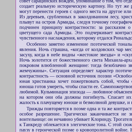
совет сарацинских вождей, упоминание о том, что отд
создает реальную историческую картину. Но тут же
могут перенести героев с одного места на другое ил
Из деревьев, срубленных в заколдованном лесу, хри
плывут на остров Армиды, следуя точному географич
подчинен принципу контрастности: за рассказом о
цветущего сада Армиды. Это подчеркивает контраст
чувственного наслаждения, которому отдался Ринальдо
Особенно заметно изменение поэтической тонал
явления. Ночь страшна, «когда от колдовских чар ме
засуху, когда в небе видны «жестокие звезды» и «ск
Ночь золотится от божественного света Михаила-арха
покровом влюбленной женщине: тогда безоблачно зв
жемчужины». Ситуация определяет характер поэтиче
контрастность — основной источник поэзии «Освобо
юная христианка хочет пожертвовать собой, чтобы 
юноша готов умереть, чтобы спасти ее. Самопожертво
любимой. Кульминация эпизода — любовное объяснение
на котором они оба должны погибнуть. Спасает их
жалость к плачущему юноше и безмолвной девушке, и 
Трижды повторяется в поэме одна и та же контраст
особое разрешение. Трагически заканчивается не 
воительнице: он нечаянно убивает Клоринду. Трогате
к Танкреду облекается в элегические тона. С этой с
паузу в героической поэме о кровопролитной войне. 