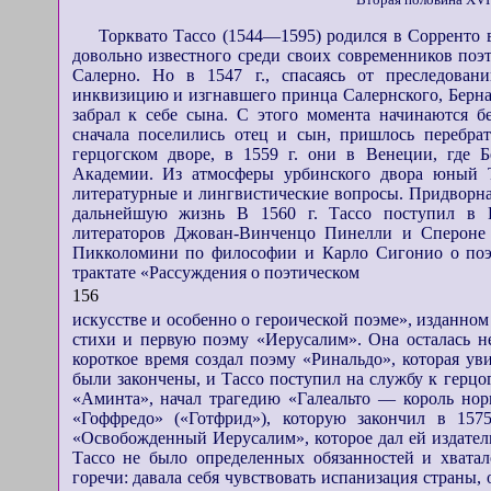
Вторая половина XVI
Торквато Тассо (1544—1595) родился в Сорренто в
довольно известного среди своих современников поэ
Салерно. Но в 1547 г., спасаясь от преследован
инквизицию и изгнавшего принца Салернского, Берна
забрал к себе сына. С этого момента начинаются б
сначала поселились отец и сын, пришлось перебра
герцогском дворе, в 1559 г. они в Венеции, где 
Академии. Из атмосферы урбинского двора юный 
литературные и лингвистические вопросы. Придворна
дальнейшую жизнь В 1560 г. Тассо поступил в 
литераторов Джован-Винченцо Пинелли и Спероне
Пикколомини по философии и Карло Сигонио о поэт
трактате «Рассуждения о поэтическом
156
искусстве и особенно о героической поэме», изданно
стихи и первую поэму «Иерусалим». Она осталась н
короткое время создал поэму «Ринальдо», которая уви
были закончены, и Тассо поступил на службу к герцог
«Аминта», начал трагедию «Галеальто — король нор
«Гоффредо» («Готфрид»), которую закончил в 1575
«Освобожденный Иерусалим», которое дал ей издател
Тассо не было определенных обязанностей и хватал
горечи: давала себя чувствовать испанизация страны,