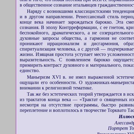
в общественное сознание итальянцев гражданственнос
Наряду с возникшими классицистскими тенденциям
и в другом направлении. Ренессансный стиль период
конце века начинает зарождаться барокко. Эта см
сознания. В эпоху Контрреформации, с ее гнетом, кр
беспокойного, драматического, а не созерцательног
духовные запросы общества, а гармония не соотве
проникают иррационализм и дисгармония, обра
спиритуализация человека, а с другой — подчеркивае
жизни. Изящная простота уступает место усложенност
выразительность. С появлением барокко ощущаетс
примирить контраст духовного и материального, показа
единство.
Маньеризм XVI в. не имел выраженной эстетиче
ощущали его особенности. О художниках-маньериста
внимании к религиозной тематике.
Так же без эстетических теорий утверждается в иск
из трактатов конца века — «Трактат о священных из
несмотря на отсутствие программы, быстро развив
переплетение и воплотилось в творчестве Торквато Тас
Иллюс
Алессанд
Портрет То