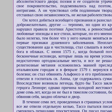
абсолютистского двора; поэзия и ее создатели утра
свое покровительство, подсмеивались над поэтом
интригами. А он чувствовал себя подлинным творцо
отстаивал свою независимость, не желая раболепствова
Он хотел добиться всеобщего признания и разосла
доброжелательно, другие — терпимо, но один из к
нарушил правила поэтики Аристотеля, а ревностны
любовные эпизоды и все стихи, которые, по его мнени
было нелегко, тем более что у него начали меняться 
первые признаки душевного заболевания. Неопла
существовании ада и чистилища, стал слышать в воо
бога в облаках. С июня 1575 г., когда больной по
бесконечные исповеди, которые лишь на время успока
недостаточно ортодоксальные места, и все не решал
религиозные метания осложнились манией преслед
итальянским городам и в феврале 1579 г. вернулся 
болезни; он стал обвинять Альфонсо и его приближенн
отвезли в госпиталь св. Анны, где содержались сум
Впоследствие возникла легенда, будто бы Тассо зак
герцога Леоноре; однако причина холодной жестокос
доме семь лет, когда он не был в тяжелом состоянии, б
обвиняя себя, заодно обличал и двор.
В течение семи лет, проведенных в страшных услов
все же отвели отдельную келью, Тассо пытался пис
сменялись периодами просветления. Он писал письма