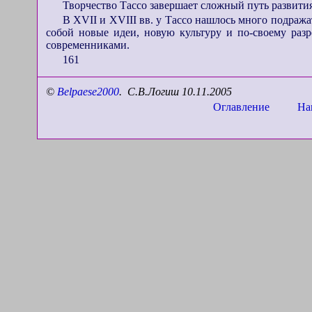
Творчество Тассо завершает сложный путь развити
В XVII и XVIII вв. у Тассо нашлось много подражат
собой новые идеи, новую культуру и по-своему раз
современниками.
161
©
Belpaese2000
.
С.В.Логиш 1
0
.
1
1
.200
5
Оглавление
На