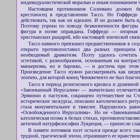
индивидуалистической моралью и иным пониманием ч
Настоящим противником Солимано должен бы
крестоносец в представлении Тассо. Но Гоффредо
действовать, так как он идеален. И он должен быть 
Поэтому упреки по поводу безжизненности фигуры Г
фигура в поэме оправдана. Гоффредо — опорная 
христианских рыцарей, ибо настоящей эпической связи
Тассо намного превзошел предшественников в созд
открыто противопоставил два разных принципа и
необходимый драматизм. Поэту удалось сочетать 
эстетикой, с разнообразием, основанным на контра
маньеризма, но и барокко, — и достичь при этом 
Произведение Тассо нужно рассматривать как шеде
эпопею, для которой конец Чинквеченто не был благоп
Тассо в период религиозного кризиса и душевной
«Завоеванный Иерусалим» — значительно отличаетс
Эрминии и пастухов, сокращено путешествие на Сча
исторические экскурсы, описание католического ритуа
стала монументальнее и тяжелее. Нарушилось равн
«Освобожденного Иерусалима». Но не «Завоеванны
католическая поэма в белых стихах, противопоставл
античной натурфилософии Лукреция, — принесли слав
В памяти потомков поэт остался прежде всего та
трудной, трагической эпохи, отразившего ее нравстве